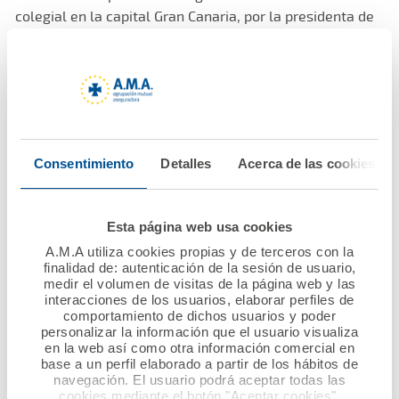
colegial en la capital Gran Canaria, por la presidenta de
los farmacéuticos, Mª Loreto Gómez, y por Miguel Ángel
Vázquez, en representación del Dr. Diego Murillo,
presidente de A.M.A. Grupo y AMA Vida.
En la firma también estuvieron presentes por parte del
Colegio su tesorero, Tomás Valido, y el gerente,
Consentimiento
Detalles
Acerca de las cookies
Francisco Torres. Por parte de A.M.A. también asistieron
el director territorial de Canarias, Pedro G. Calderín, y
Arístides García, empleado de la Delegación de A.M.A.
Esta página web usa cookies
en Las Palmas.
A.M.A utiliza cookies propias y de terceros con la
finalidad de: autenticación de la sesión de usuario,
medir el volumen de visitas de la página web y las
Con la contratación de esta nueva póliza, el Dr. Diego
interacciones de los usuarios, elaborar perfiles de
Murillo continúa impulsando la contratación de pólizas
comportamiento de dichos usuarios y poder
colectivas de Vida en los colegios profesionales
personalizar la información que el usuario visualiza
en la web así como otra información comercial en
sanitarios, que no han parado de crecer desde el inicio
base a un perfil elaborado a partir de los hábitos de
de su actividad.
navegación. El usuario podrá aceptar todas las
cookies mediante el botón "Aceptar cookies".