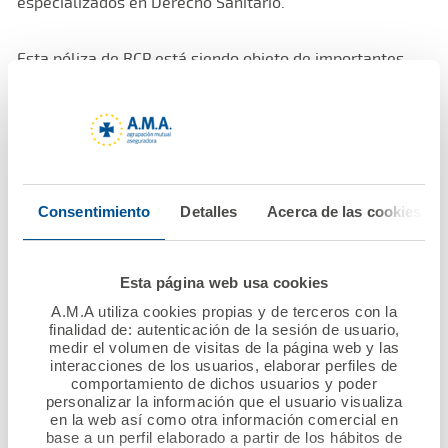
especializados en Derecho Sanitario.
Esta póliza de RCP está siendo objeto de importantes
reconocimientos, como el concedido recientemente por
la prestigiosa revista New Medical Economics
otorgándole un premio en la edición 2019.
A.M.A. agradece la confianza del Colegio de
Fisioterapeutas de Andalucía y garantiza que sus
Consentimiento
Detalles
Acerca de las cookies
colegiados recibirán la mejor protección y el mejor
servicio personalizado, las dos características que mejor
definen la actuación de la Mutua desde su creación hace
Esta página web usa cookies
más de 50 años.
A.M.A utiliza cookies propias y de terceros con la
finalidad de: autenticación de la sesión de usuario,
medir el volumen de visitas de la página web y las
interacciones de los usuarios, elaborar perfiles de
comportamiento de dichos usuarios y poder
personalizar la información que el usuario visualiza
en la web así como otra información comercial en
base a un perfil elaborado a partir de los hábitos de