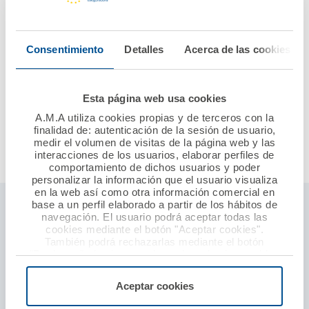
La póliza permite elegir, a cada uno de los profesionales
Consentimiento
Detalles
Acerca de las cookies
asegurados, el capital que mejor se adapte a sus
necesidades concretas de cobertura. Entre otras
garantías incluye y mejora la cobertura por
Esta página web usa cookies
inhabilitación profesional, incorpora la garantía de
devolución de honorarios y ofrece el novedoso servicio
A.M.A utiliza cookies propias y de terceros con la
finalidad de: autenticación de la sesión de usuario,
de “vida digital”.
medir el volumen de visitas de la página web y las
interacciones de los usuarios, elaborar perfiles de
comportamiento de dichos usuarios y poder
personalizar la información que el usuario visualiza
en la web así como otra información comercial en
base a un perfil elaborado a partir de los hábitos de
Seguros ámbito profesional sanitario
navegación. El usuario podrá aceptar todas las
cookies mediante el botón "Aceptar cookies".
Responsabilidad civil profesional
También podrá rechazarlas mediante el botón
"Rechazar", donde se rechazarán todas las cookies
Establecimientos sanitarios
menos las necesarias para permitir el acceso a los
servicios de la web solicitados por el usuario, o
Seguro baja laboral
Aceptar cookies
configurarlas usando el botón “Personalizar".
Defensa y protección por agresión