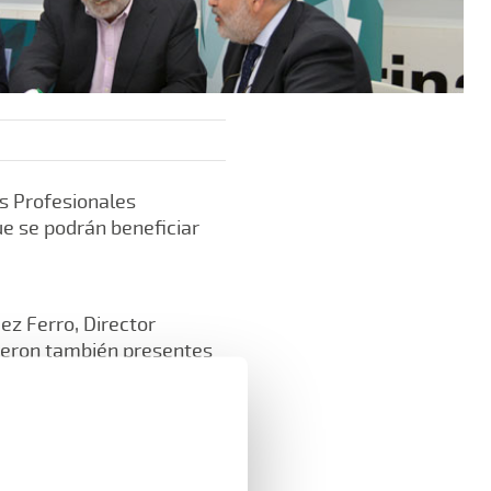
os Profesionales
que se podrán beneficiar
ez Ferro, Director
vieron también presentes
de A.M.A. D Miguel Ángel
 D Pedro González