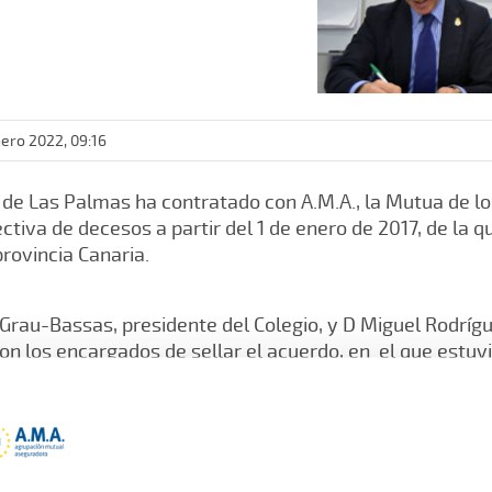
nero 2022, 09:16
s de Las Palmas ha contratado con A.M.A., la Mutua de l
ectiva de decesos a partir del 1 de enero de 2017, de la 
provincia Canaria.
Grau-Bassas, presidente del Colegio, y D Miguel Rodrígu
on los encargados de sellar el acuerdo, en el que estu
tro Gerente del Colegio, el Responsable de Colectivos 
ritorial de A.M.A. en Canarias y Delegado de Las Palmas