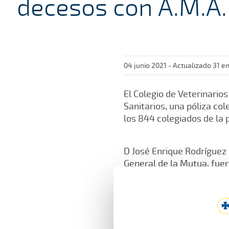
decesos con A.M.A.
04 junio 2021 - Actualizado 31 e
El Colegio de Veterinario
Sanitarios, una póliza col
los 844 colegiados de la 
D José Enrique Rodríguez 
General de la Mutua, fuer
D Francisco Rodriguez Cas
Vázquez y el Director Ter
Calderín.