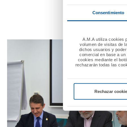
La póliza de decesos, act
de riesgos, incluyendo tam
Consentimiento
otras garantías.
A.M.A utiliza cookies p
volumen de visitas de l
dichos usuarios y poder 
comercial en base a un p
cookies mediante el bot
rechazarán todas las cook
Rechazar cooki