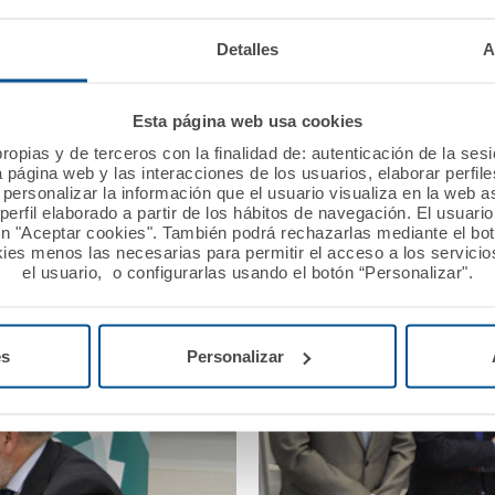
ualizable por años naturales, asegura todas las cobertur
bién el traslado nacional del finado hasta el tanatorio y
Detalles
A
Esta página web usa cookies
ropias y de terceros con la finalidad de: autenticación de la ses
a página web y las interacciones de los usuarios, elaborar perfi
personalizar la información que el usuario visualiza en la web 
erfil elaborado a partir de los hábitos de navegación. El usuari
ón "Aceptar cookies". También podrá rechazarlas mediante el bo
ies menos las necesarias para permitir el acceso a los servicios
el usuario, o configurarlas usando el botón “Personalizar".
es
Personalizar