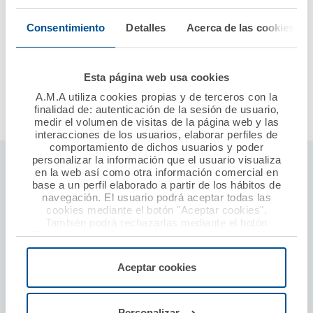
Con esta renovación los veterinarios de Zamora seguirán
beneficiándose de poder acceder con mayores ventajas
Consentimiento
Detalles
Acerca de las cookies
a la amplia gama de productos que ofrece la Mutua.
En el acto también estuvo presente Luis Alberto García
Esta página web usa cookies
Alía, secretario, de A.M.A.
A.M.A utiliza cookies propias y de terceros con la
finalidad de: autenticación de la sesión de usuario,
medir el volumen de visitas de la página web y las
interacciones de los usuarios, elaborar perfiles de
comportamiento de dichos usuarios y poder
personalizar la información que el usuario visualiza
Seguros ámbito profesional sanitario
en la web así como otra información comercial en
base a un perfil elaborado a partir de los hábitos de
Responsabilidad civil profesional
navegación. El usuario podrá aceptar todas las
cookies mediante el botón "Aceptar cookies".
Establecimientos sanitarios
También podrá rechazarlas mediante el botón
"Rechazar", donde se rechazarán todas las cookies
Seguro baja laboral
menos las necesarias para permitir el acceso a los
servicios de la web solicitados por el usuario, o
Defensa y protección por agresión
Aceptar cookies
configurarlas usando el botón “Personalizar".
Seguros particulares
Personalizar