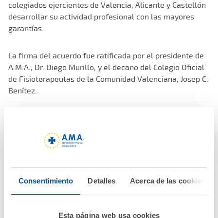
colegiados ejercientes de Valencia, Alicante y Castellón
desarrollar su actividad profesional con las mayores
garantías.
La firma del acuerdo fue ratificada por el presidente de
A.M.A., Dr. Diego Murillo, y el decano del Colegio Oficial
de Fisioterapeutas de la Comunidad Valenciana, Josep C.
Benítez.
En el mismo acto, se procedió, a través de la Fundación
A.M.A., a la firma de un nuevo convenio de colaboración
entre el Colegio y la Mutua, que fue rubricado por los
presidentes de ambas instituciones.
En el acto también estuvieron presentes por parte de
Consentimiento
Detalles
Acerca de las cookies
A.M.A. Francisco Vicente Mulet, secretario del Consejo;
Raquel Murillo, directora general adjunta, y Miguel
Ángel Vázquez, director de Colectivos.
Esta página web usa cookies