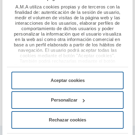
A.M.A utiliza cookies propias y de terceros con la
finalidad de: autenticación de la sesión de usuario,
La incorporación del Colegio Oficial de Fisioterapeutas
medir el volumen de visitas de la página web y las
de la Comunidad Valenciana es un motivo de gran
interacciones de los usuarios, elaborar perfiles de
comportamiento de dichos usuarios y poder
satisfacción para la Mutua que cuenta con más de
personalizar la información que el usuario visualiza
500.000 asegurados en el ramo de RCP y con un equipo
en la web así como otra información comercial en
de 300 letrados especializados en Derecho Sanitario
base a un perfil elaborado a partir de los hábitos de
navegación. El usuario podrá aceptar todas las
para defender sus intereses.
cookies mediante el botón "Aceptar cookies".
También podrá rechazarlas mediante el botón
"Rechazar", donde se rechazarán todas las cookies
A.M.A. agradece la confianza del Colegio, con el que se
menos las necesarias para permitir el acceso a los
estudian más proyectos conjuntos a realizar en el
servicios de la web solicitados por el usuario, o
Aceptar cookies
futuro, y garantiza que sus colegiados recibirán la mejor
configurarlas usando el botón “Personalizar".
protección y el mejor servicio personalizado, las dos
características que mejor definen la actuación de la
Personalizar
Mutua desde su creación hace más de 50 años.
Rechazar cookies