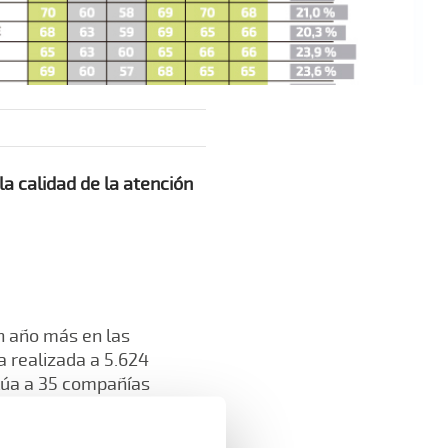
la calidad de la atención
un año más en las
a realizada a 5.624
lúa a 35 compañías
ncia impulsados desde
nte de la mutua, Dr. Luis