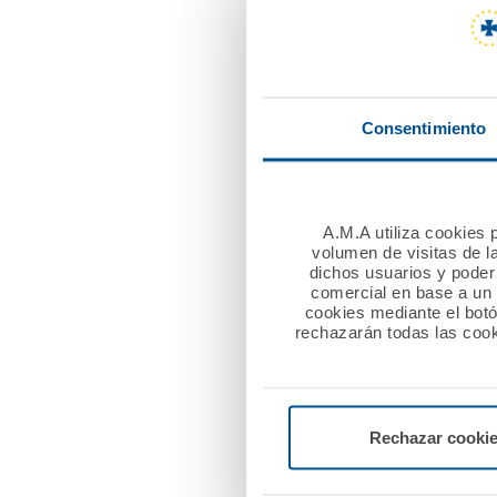
Campos.
Según el estudio, cuyos r
Derecho”, el seguro de ho
Consentimiento
con la indemnización o r
Idéntica valoración recibe
atención telefónica.
A.M.A utiliza cookies p
volumen de visitas de l
dichos usuarios y poder 
comercial en base a un p
Los usuarios consultados 
cookies mediante el bot
siniestros.
rechazarán todas las cook
El Seguro de Hogar de A.M
aseguradoras españolas r
Rechazar cooki
elaborado por la OCU.