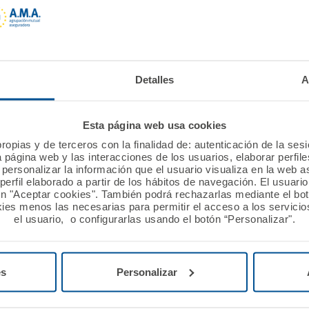
esultados se han hecho públicos en el número de marzo d
gar de A.M.A. obtiene la segunda posición en satisfacció
Detalles
A
eparación.
 el seguro por el importe de la prima y su evolución y el
Esta página web usa cookies
ropias y de terceros con la finalidad de: autenticación de la ses
a página web y las interacciones de los usuarios, elaborar perfi
personalizar la información que el usuario visualiza en la web 
erfil elaborado a partir de los hábitos de navegación. El usuari
se han mostrado especialmente satisfechos con la clari
ón "Aceptar cookies". También podrá rechazarlas mediante el bo
ies menos las necesarias para permitir el acceso a los servicios
el usuario, o configurarlas usando el botón “Personalizar".
.A. ha escalado rápidamente posiciones en la lista de la
egistrando, desde hace años, las puntuaciones más alta
es
Personalizar