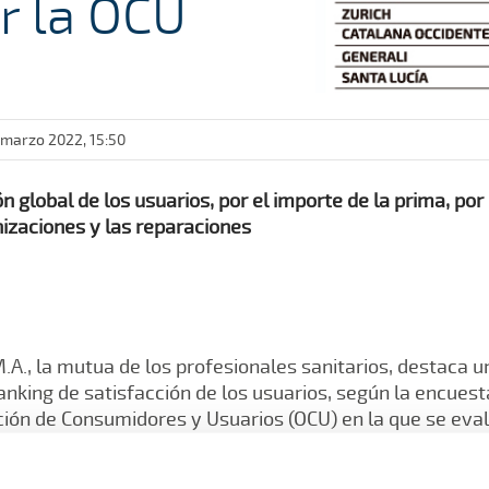
r la OCU
 marzo 2022, 15:50
n global de los usuarios, por el importe de la prima, por 
nizaciones y las reparaciones
.A., la mutua de los profesionales sanitarios, destaca 
anking de satisfacción de los usuarios, según la encuest
ción de Consumidores y Usuarios (OCU) en la que se eva
a viene a corroborar el trabajo, el esfuerzo y la consta
e de honor de A.M.A., Dr. Diego Murillo, y por el preside