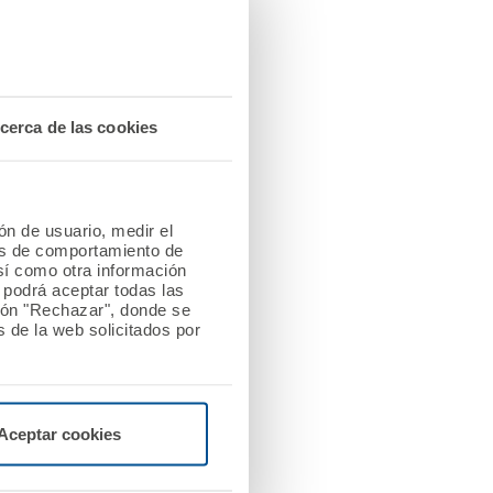
e la revista “Dinero y
n global y en satisfacción
cerca de las cookies
 nivel de calidad en
ión de usuario, medir el
les de comportamiento de
así como otra información
o podrá aceptar todas las
dad al tramitar los
tón "Rechazar", donde se
 de la web solicitados por
s principales
s en el ranking
Aceptar cookies