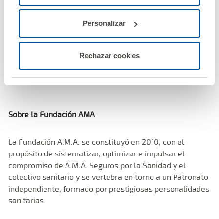
referencia a una nueva disciplina emergente, que tiene
que definir el sector acotado de su realidad (las
relaciones entre los usuarios o pacientes y el Sistema
Personalizar
Nacional de Salud y, fundamentalmente, entre aquellos
y el médico o los profesionales sanitarios) y los
Rechazar cookies
principios.
Sobre la Fundación AMA
La Fundación A.M.A. se constituyó en 2010, con el
propósito de sistematizar, optimizar e impulsar el
compromiso de A.M.A. Seguros por la Sanidad y el
colectivo sanitario y se vertebra en torno a un Patronato
independiente, formado por prestigiosas personalidades
sanitarias.