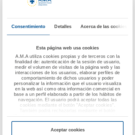
presentación de originales ya está abierto y concluye el
próximo 30 de diciembre de 2024.
Consentimiento
Detalles
Acerca de las cookies
Más información de las bases puede consultarse en las
webs www.amaseguros.com y
www.aeds.org
.
Esta página web usa cookies
A.M.A utiliza cookies propias y de terceros con la
finalidad de: autenticación de la sesión de usuario,
medir el volumen de visitas de la página web y las
Sobre de la Asociación Española de Derecho Sanitario.
interacciones de los usuarios, elaborar perfiles de
comportamiento de dichos usuarios y poder
personalizar la información que el usuario visualiza
La Asociación Española de Derecho Sanitario nació en
en la web así como otra información comercial en
1992 con el deseo de propiciar el encuentro adecuado
base a un perfil elaborado a partir de los hábitos de
entre dos grandes humanismos, como son el Derecho y
navegación. El usuario podrá aceptar todas las
cookies mediante el botón "Aceptar cookies".
la Medicina, entendida ésta última en su más amplio
También podrá rechazarlas mediante el botón
sentido de ciencia sanitaria o ciencia de la salud. Su
"Rechazar", donde se rechazarán todas las cookies
objetivo principal es superar el viejo término
menos las necesarias para permitir el acceso a los
servicios de la web solicitados por el usuario, o
asistemático de legislación sanitaria y, por otro, hacer
Aceptar cookies
configurarlas usando el botón “Personalizar".