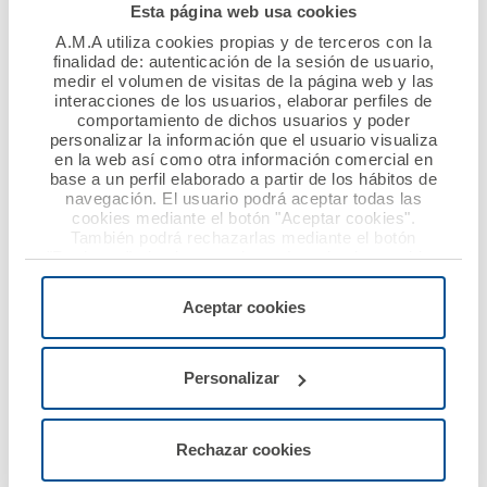
finaliza el 15 de febrero de 2021; el 18 de febrero, un
Esta página web usa cookies
notario escogerá, entre todos los inscritos en plazo, a
A.M.A utiliza cookies propias y de terceros con la
los becarios premiados.
finalidad de: autenticación de la sesión de usuario,
medir el volumen de visitas de la página web y las
interacciones de los usuarios, elaborar perfiles de
La participación en esta convocatoria es gratuita para
comportamiento de dichos usuarios y poder
todos los licenciados/graduados en medicina, farmacia,
personalizar la información que el usuario visualiza
en la web así como otra información comercial en
enfermería, psicología, química, biología y física así
base a un perfil elaborado a partir de los hábitos de
como veterinarios y estudiantes de último año que
navegación. El usuario podrá aceptar todas las
prevean finalizar sus estudios con anterioridad a la
cookies mediante el botón "Aceptar cookies".
También podrá rechazarlas mediante el botón
fecha del sorteo, debiendo cumplimentar un formulario
"Rechazar", donde se rechazarán todas las cookies
que se ha habilitado en la página web de la Fundación
menos las necesarias para permitir el acceso a los
AMA .
servicios de la web solicitados por el usuario, o
Aceptar cookies
configurarlas usando el botón “Personalizar".
Desde la primera edición de este programa, hace quince
Personalizar
años, se han entregado más de 1.000 becas y se han
presentado cerca de 27.000 aspirantes.
Rechazar cookies