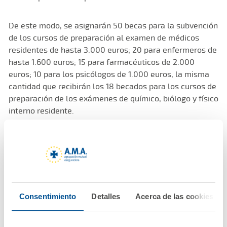
De este modo, se asignarán 50 becas para la subvención
de los cursos de preparación al examen de médicos
residentes de hasta 3.000 euros; 20 para enfermeros de
hasta 1.600 euros; 15 para farmacéuticos de 2.000
euros; 10 para los psicólogos de 1.000 euros, la misma
cantidad que recibirán los 18 becados para los cursos de
preparación de los exámenes de químico, biólogo y físico
interno residente.
La Fundación ha abierto también el plazo de la IX
convocatoria de 11 becas veterinarias, dotadas con un
máximo de 1.000 euros cada una, destinándose
exclusivamente a gastos de docencia impartida durante
los cursos lectivos 2016, 2017, 2018, 2019, 2020 y 2021.
Consentimiento
Detalles
Acerca de las cookies
El plazo de inscripción para las dos convocatorias