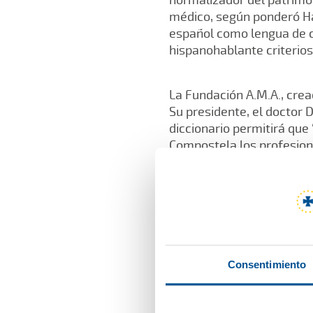
médico, según ponderó Har
español como lengua de c
hispanohablante criterio
La Fundación A.M.A., cread
Su presidente, el doctor D
diccionario permitirá que
Compostela los profesiona
solucionarlo con una simp
Murillo alabó la iniciativ
Consejo de Estado, José M
interesa a ellos mismos, 
ningún país próspero si n
Consentimiento
El presidente de la Funda