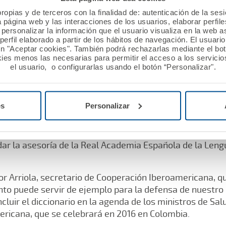
ra recordar que “la Monarquía ha sido la auténtica aglu
ropias y de terceros con la finalidad de: autenticación de la ses
 Citó como ejemplos de ese permanente compromiso real
a página web y las interacciones de los usuarios, elaborar perfi
tano José Celestino Mutis por América en el siglo XVIII, 
personalizar la información que el usuario visualiza en la web 
os médicos del Rey y que “fueron llevados de España a
erfil elaborado a partir de los hábitos de navegación. El usuari
ón "Aceptar cookies". También podrá rechazarlas mediante el bo
n los hospitales de toda Latinoamérica”.
ies menos las necesarias para permitir el acceso a los servicios
el usuario, o configurarlas usando el botón “Personalizar".
 fue pronunciado por Joaquín Poch, presidente de la Re
ó que el diccionario se ha concebido como una obra de a
es
Personalizar
de servicio público a la sociedad. “El español, por su 
n más de 20 países, constituye un modelo de formas d
iccionario promueve una norma consensuada con todas 
dar la asesoría de la Real Academia Española de la Leng
r Arriola, secretario de Cooperación Iberoamericana, q
o puede servir de ejemplo para la defensa de nuestro pa
uir el diccionario en la agenda de los ministros de Salu
icana, que se celebrará en 2016 en Colombia.