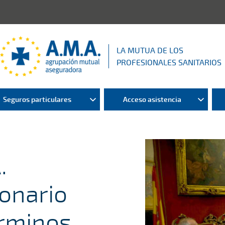
LA MUTUA DE LOS
PROFESIONALES SANITARIOS
Seguros particulares
Acceso asistencia
.
ionario
érminos