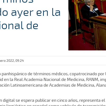
o ayer en la
ional de
nero 2022, 09:24
o panhispánico de términos médicos, copatrocinado por l
d en la Real Academia Nacional de Medicina, RANM, imp
iación Latinoamericana de Academias de Medicina, Alan
ón digital se espera publicar en cinco años, representa e
nio lingüístico en español como vehículo de transmisión