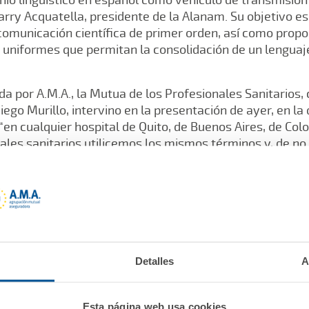
ry Acquatella, presidente de la Alanam. Su objetivo es
omunicación científica de primer orden, así como propor
s uniformes que permitan la consolidación de un lengua
a por A.M.A., la Mutua de los Profesionales Sanitarios, 
iego Murillo, intervino en la presentación de ayer, en la
 “en cualquier hospital de Quito, de Buenos Aires, de Co
les sanitarios utilicemos los mismos términos y, de no
le consulta a sus páginas”.
a conjunta de la RANM y la Alanam, y la relacionó con un
anuel Romay Beccaría, para quien “la salud de los indivi
pero también es muy importante para toda la colectivida
o tiene a sus ciudadanos sanos”.
Detalles
A
ción A.M.A. también aprovechó la presencia en el acto de
Esta página web usa cookies