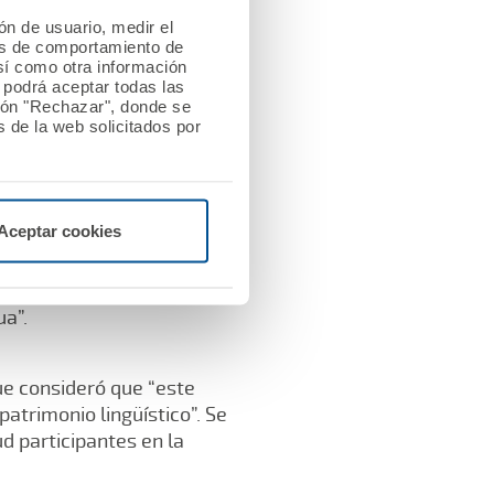
tinadora de la medicina
ión de usuario, medir el
 por la medicina la
les de comportamiento de
o la figura de los
así como otra información
l Nuevo Mundo y en torno
o podrá aceptar todas las
tón "Rechazar", donde se
 de la web solicitados por
al Academia Nacional de
cceso libre y gratuito,
Aceptar cookies
carácter de lengua
iversas que comparten una
las academias nacionales
ua”.
ue consideró que “este
trimonio lingüístico”. Se
d participantes en la