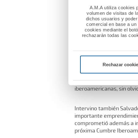
Infanta doña Margarita pa
A.M.A utiliza cookies p
en España y en América”.
volumen de visitas de l
expedición del médico gadi
dichos usuarios y poder 
protomédicos, denominad
comercial en base a un p
cookies mediante el bot
a los que se desarrollaro
rechazarán todas las cook
El discurso de bienvenida
Medicina de España. Valor
Rechazar cooki
cumpliendo el compromiso 
supranacional, hablado e
amplia base común. El d
iberoamericanas, sin olvi
Intervino también Salvado
importante emprendimient
comprometió además a incl
próxima Cumbre Iberoamer