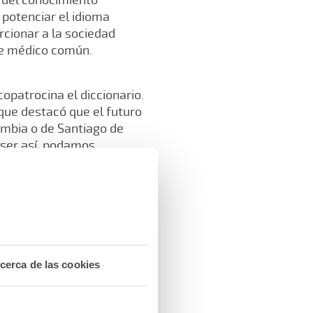
 potenciar el idioma
cionar a la sociedad
je médico común.
copatrocina el diccionario.
 que destacó que el futuro
lombia o de Santiago de
 ser así, podamos
a frase del presidente del
duos, como es lógico, les
d, ya que no existe
cerca de las cookies
 Su Alteza Real la