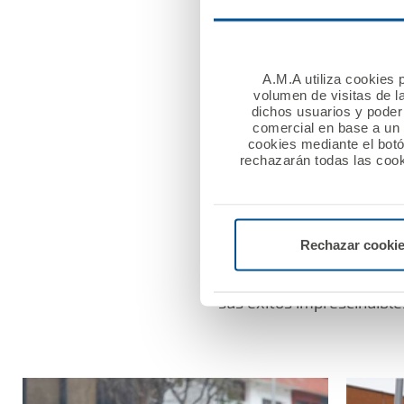
Con los aledaños de la pl
vecinos de la zona congre
los Reyes “la inauguraci
gran monumento al Ayunt
A.M.A utiliza cookies p
volumen de visitas de l
que significó esta pandem
dichos usuarios y poder 
comercial en base a un p
cookies mediante el bot
Igualmente Serafín Romer
rechazarán todas las cook
para los profesionales sa
protección adecuados.
Rechazar cooki
Tras estos discursos, el 
panorama nacional-, puso
sus éxitos imprescindible