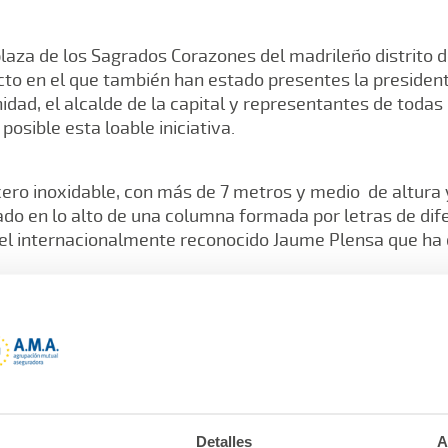
plaza de los Sagrados Corazones del madrileño distrito 
cto en el que también han estado presentes la presiden
idad, el alcalde de la capital y representantes de todas 
osible esta loable iniciativa.
 acero inoxidable, con más de 7 metros y medio de altura
do en lo alto de una columna formada por letras de dife
del internacionalmente reconocido Jaume Plensa que ha 
o en recuerdo de las víctimas, el presidente de honor de 
lo, ha resaltado durante su discurso que a los profesion
mpromiso con la sociedad, sin duda alguna merecedor 
Detalles
A