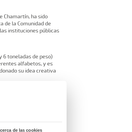
de Chamartín, ha sido
ta de la Comunidad de
las instituciones públicas
 y 6 toneladas de peso)
rentes alfabetos, y es
donado su idea creativa
A.M.A. y presidente de su
ales sanitarios les
del mayor de los
cerca de las cookies