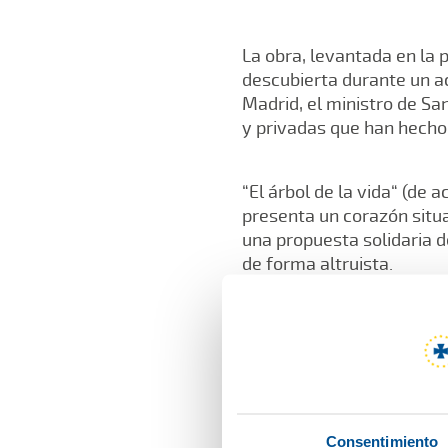
La obra, levantada en la 
descubierta durante un a
Madrid, el ministro de San
y privadas que han hecho p
“El árbol de la vida“ (de
presenta un corazón situa
una propuesta solidaria 
de forma altruista.
Tras un minuto de silenci
Fundación, Dr. Diego Muril
debemos “su abnegado co
reconocimientos”
Consentimiento