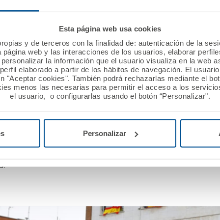
aza de los Sagrados Corazones llenos de ilustres invit
gados detrás de las vallas de seguridad, el Dr. Murillo
Esta página web usa cookies
ón de esta magnífica obra de Jaume Plensa” y ha afirm
amiento de Madrid para que las generaciones venideras
ropias y de terceros con la finalidad de: autenticación de la ses
a página web y las interacciones de los usuarios, elaborar perfi
ia en nuestro país”.
personalizar la información que el usuario visualiza en la web 
erfil elaborado a partir de los hábitos de navegación. El usuari
ón "Aceptar cookies". También podrá rechazarlas mediante el bo
o, presidente de la OMC, ha tenido palabras de recono
ies menos las necesarias para permitir el acceso a los servicios
el usuario, o configurarlas usando el botón “Personalizar".
nitarios que han luchado en primera línea, en ocasiones 
es
Personalizar
carisma natural de Luz Casal -una de las trayectorias mu
 su momento sensible y conmovedor al interpretar “Ent
s.