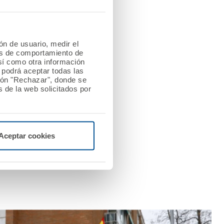
ados y con numerosos
 también ha agradecido a
ado que “donamos este
 sean conscientes de lo
ión de usuario, medir el
les de comportamiento de
así como otra información
o podrá aceptar todas las
tón "Rechazar", donde se
cimiento y admiración
 de la web solicitados por
sin los equipos de
Aceptar cookies
sicales más sólidas del
re mis recuerdos”, uno de