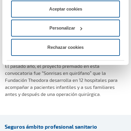
menos las necesarias para permitir el acceso a los
fundada en 1993, en Marbella, por personas afectadas
servicios de la web solicitados por el usuario, o
Aceptar cookies
configurarlas usando el botón “Personalizar".
por la Piel de Mariposa, familiares, profesionales socio-
sanitarios y colaboradores.
Personalizar
La Fundación A.M.A. nació en el año 2010 con el
compromiso de promover e impulsar actividades
Rechazar cookies
científicas y sociales en el área de la salud.
El pasado año, el proyecto premiado en esta
convocatoria fue “Sonrisas en quirófano” que la
Fundación Theodora desarrolla en 12 hospitales para
acompañar a pacientes infantiles y a sus familiares
antes y después de una operación quirúrgica.
Seguros ámbito profesional sanitario