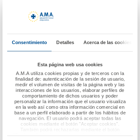
mediante las curas diarias y la rehabilitación que retrase
las complicaciones músculo-esqueléticas.
El proyecto premiado permitirá que la Asociación
DEBRA-Piel de Mariposa continúe con su su actividad,
Consentimiento
Detalles
Acerca de las cookies
que desarrolla durante el primer año de vida del bebé y
en cualquier punto de la geografía española realizando
visitas para asistir tanto a los padres como a los
Esta página web usa cookies
familiares y profesionales encargados de la atención de
A.M.A utiliza cookies propias y de terceros con la
los bebés, prestando apoyo en los cuidados, en la
finalidad de: autenticación de la sesión de usuario,
gestión de los recursos necesarios y en una correcta
medir el volumen de visitas de la página web y las
formación en el tratamiento de la enfermedad. El
interacciones de los usuarios, elaborar perfiles de
comportamiento de dichos usuarios y poder
objetivo, sin duda, es garantizar los mejores cuidados
personalizar la información que el usuario visualiza
del bebé y que los padres y su entorno no se sientan
en la web así como otra información comercial en
solos.
base a un perfil elaborado a partir de los hábitos de
navegación. El usuario podrá aceptar todas las
cookies mediante el botón "Aceptar cookies".
También podrá rechazarlas mediante el botón
La asociación DEBRA-Piel de Mariposa es una
"Rechazar", donde se rechazarán todas las cookies
organización sin ánimo de lucro, de ámbito nacional,