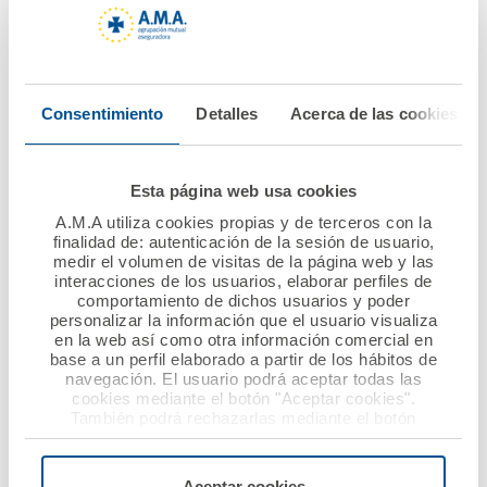
soledad, se incorpora en el proceso un “Doctor Sonrisa”,
acompañándole durante todo este tiempo,
entreteniéndole, tranquilizándole y haciéndole ese
momento lo más ameno posible.
Consentimiento
Detalles
Acerca de las cookies
El programa se desarrolla un día a la semana en cada
centro –aquel en el que haya programado mayor número
de intervenciones-. Los ‘Doctores Sonrisa’ visitan, de
Esta página web usa cookies
media, a 15 niños diarios.
A.M.A utiliza cookies propias y de terceros con la
finalidad de: autenticación de la sesión de usuario,
medir el volumen de visitas de la página web y las
Fundación Theodora nació para intentar hacer más
interacciones de los usuarios, elaborar perfiles de
comportamiento de dichos usuarios y poder
humana la estancia de los niños, niñas y adolescentes
personalizar la información que el usuario visualiza
ingresados. En la actualidad está presentes en 20
en la web así como otra información comercial en
hospitales claves del territorio Nacional con un equipo
base a un perfil elaborado a partir de los hábitos de
navegación. El usuario podrá aceptar todas las
de 30 Doctores Sonrisa. Estos artistas profesionales
cookies mediante el botón "Aceptar cookies".
(magos, payasos, actores…) ayudan a crear espacios de
También podrá rechazarlas mediante el botón
ilusión, contribuyendo a liberar tensiones de los niños
"Rechazar", donde se rechazarán todas las cookies
menos las necesarias para permitir el acceso a los
hospitalizados, así como de sus familiares y del
servicios de la web solicitados por el usuario, o
Aceptar cookies