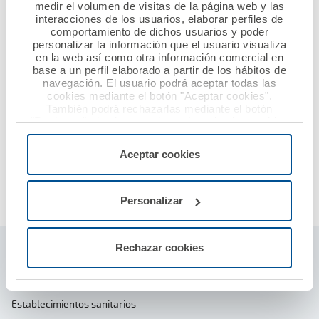
medir el volumen de visitas de la página web y las
interacciones de los usuarios, elaborar perfiles de
comportamiento de dichos usuarios y poder
personalizar la información que el usuario visualiza
en la web así como otra información comercial en
base a un perfil elaborado a partir de los hábitos de
navegación. El usuario podrá aceptar todas las
cookies mediante el botón "Aceptar cookies".
También podrá rechazarlas mediante el botón
"Rechazar", donde se rechazarán todas las cookies
menos las necesarias para permitir el acceso a los
servicios de la web solicitados por el usuario, o
Aceptar cookies
configurarlas usando el botón “Personalizar".
Personalizar
Rechazar cookies
Seguros ámbito profesional sanitario
Responsabilidad civil profesional
Establecimientos sanitarios