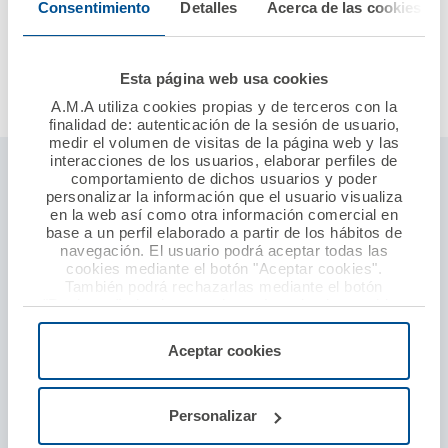
Consentimiento
Detalles
Acerca de las cookies
Mutua y ratifica así la confianza depositada en A.M.A.
Grupo con el que tiene contratado diversos tipos de
pólizas.
Esta página web usa cookies
A.M.A utiliza cookies propias y de terceros con la
finalidad de: autenticación de la sesión de usuario,
medir el volumen de visitas de la página web y las
interacciones de los usuarios, elaborar perfiles de
Seguros ámbito profesional sanitario
comportamiento de dichos usuarios y poder
personalizar la información que el usuario visualiza
Responsabilidad civil profesional
en la web así como otra información comercial en
base a un perfil elaborado a partir de los hábitos de
Establecimientos sanitarios
navegación. El usuario podrá aceptar todas las
cookies mediante el botón "Aceptar cookies".
Seguro baja laboral
También podrá rechazarlas mediante el botón
"Rechazar", donde se rechazarán todas las cookies
Defensa y protección por agresión
menos las necesarias para permitir el acceso a los
servicios de la web solicitados por el usuario, o
Aceptar cookies
Seguros particulares
configurarlas usando el botón “Personalizar".
Seguro de coche
Personalizar
Seguro de hogar