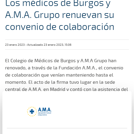
Los médicos de Burgos y
A.M.A. Grupo renuevan su
convenio de colaboración
23 enero 2023 - Actualizado 23 enero 2023, 15:06
El Colegio de Médicos de Burgos y A.M.A Grupo han
renovado, a través de la Fundación A.M.A., el convenio
de colaboración que venían manteniendo hasta el
momento. El acto de la firma tuvo lugar en la sede
central de A.M.A. en Madrid y contó con la asistencia del
presidente de los médicos burgaleses, Joaquín
Fernández de Valderrama, mientras que A.M.A. Grupo
estuvo representado por su presidente, el Dr. Diego
Murillo. Con esta renovación los médicos de Burgos
seguirán beneficiándose de poder acceder con mayores
ventajas a la amplia gama de productos que ofrece la