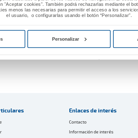
ón "Aceptar cookies". También podrá rechazarlas mediante el bo
 reunión en la que se despacharon, además, otros temas
ies menos las necesarias para permitir el acceso a los servicios
el usuario, o configurarlas usando el botón “Personalizar".
 más la estrecha relación existente entre A.M.A., la mu
es
Personalizar
Colegios Oficiales del ámbito de la Sanidad. El apoyo y l
A. esté considerada como la compañía más fiable y solv
os 50 años, más de 650.000 mutualistas y cerca de un m
ticulares
Enlaces de interés
e
Contacto
r
Información de interés