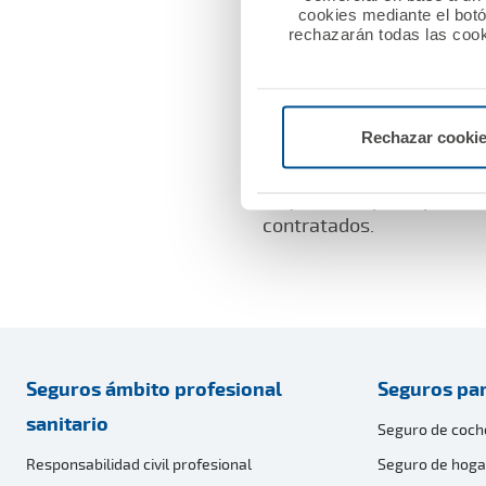
cookies mediante el bot
Calderín, se celebró una
rechazarán todas las cook
instituciones.
Este acuerdo refuerza aún
Rechazar cooki
sanitarios, con todos los 
ha contribuido a que A.M.
trayectoria que supera l
contratados.
Seguros ámbito profesional
Seguros par
sanitario
Seguro de coch
Responsabilidad civil profesional
Seguro de hoga