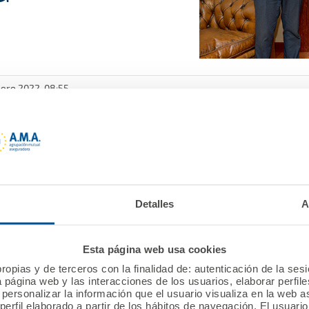
nero 2022, 08:55
 Las Palmas ha firmado una una póliza colectiva de Vi
ueva póliza colectiva de Vida con el Colegio Oficial de
recursos económicos necesarios a los familiares de est
izar los ingresos que se puedan necesitar en caso de i
Detalles
A
en Las Palmas, fue rubricada por la Directora General ad
Esta página web usa cookies
del Colegio de Médicos de Gran Canaria, Pedro Cabrera,
ropias y de terceros con la finalidad de: autenticación de la ses
a página web y las interacciones de los usuarios, elaborar perfi
personalizar la información que el usuario visualiza en la web 
erfil elaborado a partir de los hábitos de navegación. El usuari
en el que también participó el Director Territorial de A.M