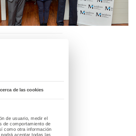
da
 Médicos de Las Palmas. El
os profesionales en caso
nvalidez permanente y
cerca de las cookies
junta de A.M.A., Raquel
ión de usuario, medir el
les de comportamiento de
así como otra información
o podrá aceptar todas las
.A. en Canarias, Pedro G.