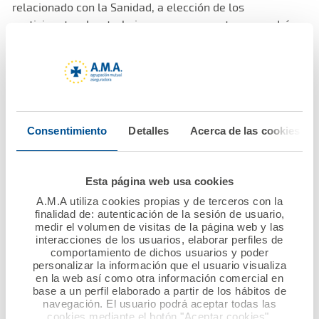
relacionado con la Sanidad, a elección de los
participantes. Los trabajos que se presenten no podrán
haber sido íntegramente publicados, ni dados a conocer
en su totalidad de ninguna forma, ni a través de ningún
medio con anterioridad a la fecha de su presentación, ni
tampoco antes de la concesión del Premio.
Consentimiento
Detalles
Acerca de las cookies
En caso de haber sido publicados parcialmente el autor
deberá acompañar a su solicitud, en documento
independiente, la descripción de la parte del trabajo ya
Esta página web usa cookies
publicada identificando el medio en que ha sido
publicado.
A.M.A utiliza cookies propias y de terceros con la
finalidad de: autenticación de la sesión de usuario,
medir el volumen de visitas de la página web y las
La dotación económica global será de 30.000 euros, de
interacciones de los usuarios, elaborar perfiles de
comportamiento de dichos usuarios y poder
los cuales 20.000 euros corresponderán al trabajo
personalizar la información que el usuario visualiza
vencedor y 10.000 al accésit del premio, lo cual los sitúa
en la web así como otra información comercial en
como uno de los premios científicos con mayor dotación
base a un perfil elaborado a partir de los hábitos de
navegación. El usuario podrá aceptar todas las
económica a nivel estatal.
cookies mediante el botón "Aceptar cookies".