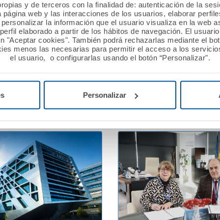
ropias y de terceros con la finalidad de: autenticación de la ses
 2026
13 febrero 2026
a página web y las interacciones de los usuarios, elaborar perfi
personalizar la información que el usuario visualiza en la web 
ión A.M.A. concede
A.M.A. reafirma su apoyo 
erfil elaborado a partir de los hábitos de navegación. El usuari
ros a nueve proyectos
profesionales sanitarios e
ón "Aceptar cookies". También podrá rechazarlas mediante el bo
n la XII edición del Premio
Jornadas PostMIR del Gr
ies menos las necesarias para permitir el acceso a los servicios
el usuario, o configurarlas usando el botón “Personalizar".
utualista Solidario.
Ver noticia
es
Personalizar