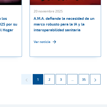
20 noviembre 2025
 los
A.M.A. defiende la necesidad de un
025 por su
marco robusto para la IA y la
el Hogar
interoperabilidad sanitaria
Ver noticia
Página
Página
Página
Páginas intermedias 
Página
1
2
3
...
35