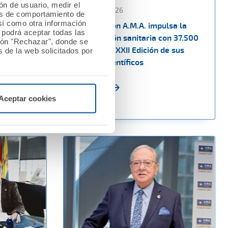
ión de usuario, medir el
13 febrero 2026
les de comportamiento de
así como otra información
a los
La Fundación A.M.A. impulsa la
o podrá aceptar todas las
n las
investigación sanitaria con 37.500
tón "Rechazar", donde se
upo CTO
euros en la XXII Edición de sus
 de la web solicitados por
Premios Científicos
Ver noticia
Aceptar cookies