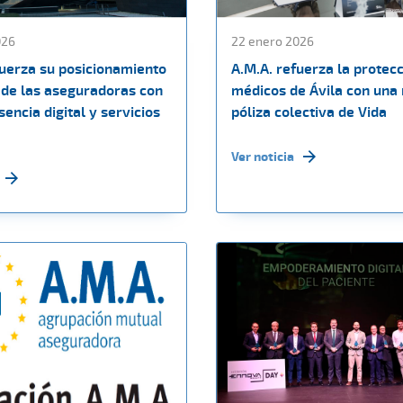
026
22 enero 2026
fuerza su posicionamiento
A.M.A. refuerza la protecc
de las aseguradoras con
médicos de Ávila con una
encia digital y servicios
póliza colectiva de Vida
Ver noticia