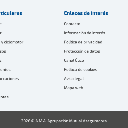
ticulares
Enlaces de interés
e
Contacto
r
Información de interés
 y ciclomotor
Política de privacidad
sos
Protección de datos
s
Canal Ético
dentes
Política de cookies
arcaciones
Aviso legal
Mapa web
cotas
2026 © A.M.A. Agrupación Mutual Aseguradora