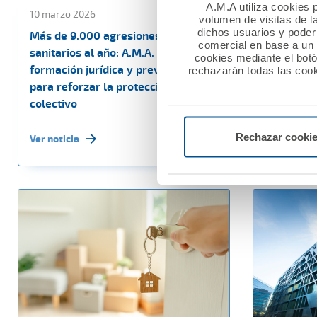
A.M.A utiliza cookies p
10 marzo 2026
27 febrero
volumen de visitas de l
dichos usuarios y poder 
Más de 9.000 agresiones a
La Fundac
comercial en base a un p
sanitarios al año: A.M.A. impulsa
60.000 eu
cookies mediante el bot
formación jurídica y prevención
sociales e
rechazarán todas las cook
para reforzar la protección del
Nacional M
colectivo
Ver noticia
Rechazar cooki
Ver noticia