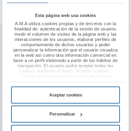
Esta página web usa cookies
A.M.A utiliza cookies propias y de terceros con la
finalidad de: autenticación de la sesión de usuario,
medir el volumen de visitas de la página web y las
Seguros ámbito profesional sanitario
interacciones de los usuarios, elaborar perfiles de
comportamiento de dichos usuarios y poder
Responsabilidad civil profesional
personalizar la información que el usuario visualiza
en la web así como otra información comercial en
Establecimientos sanitarios
base a un perfil elaborado a partir de los hábitos de
navegación. El usuario podrá aceptar todas las
Seguro baja laboral
cookies mediante el botón "Aceptar cookies".
Defensa y protección por agresión
También podrá rechazarlas mediante el botón
"Rechazar", donde se rechazarán todas las cookies
menos las necesarias para permitir el acceso a los
Seguros particulares
servicios de la web solicitados por el usuario, o
Aceptar cookies
configurarlas usando el botón “Personalizar".
Seguro de coche
Seguro de hogar
Personalizar
Seguro de moto y ciclomotor
Seguro de decesos