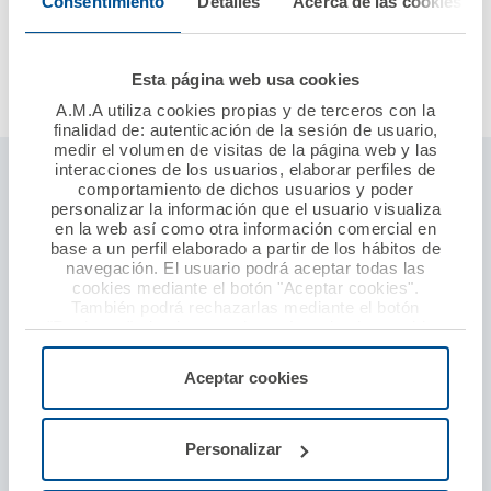
Consentimiento
Detalles
Acerca de las cookies
Más información
Accede al servicio
Esta página web usa cookies
A.M.A utiliza cookies propias y de terceros con la
finalidad de: autenticación de la sesión de usuario,
medir el volumen de visitas de la página web y las
interacciones de los usuarios, elaborar perfiles de
Seguros ámbito profesional sanitario
comportamiento de dichos usuarios y poder
personalizar la información que el usuario visualiza
Responsabilidad civil profesional
en la web así como otra información comercial en
base a un perfil elaborado a partir de los hábitos de
Establecimientos sanitarios
navegación. El usuario podrá aceptar todas las
cookies mediante el botón "Aceptar cookies".
Seguro baja laboral
También podrá rechazarlas mediante el botón
Defensa y protección por agresión
"Rechazar", donde se rechazarán todas las cookies
menos las necesarias para permitir el acceso a los
servicios de la web solicitados por el usuario, o
Aceptar cookies
Seguros particulares
configurarlas usando el botón “Personalizar".
Seguro de coche
Personalizar
Seguro de hogar