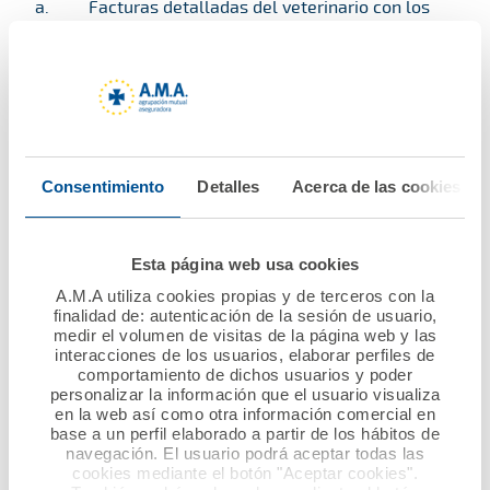
Facturas detalladas del veterinario con los
siguientes datos:
Número y fecha de emisión
Datos de la clínica (nombre, dirección, CIF,
teléfono y correo electrónico)
Datos del cliente (nombre, dirección, DNI,
Consentimiento
Detalles
Acerca de las cookies
teléfono y correo electrónico)
Información de la mascota (nombre, raza,
Esta página web usa cookies
fecha de nacimiento y microchip)
A.M.A utiliza cookies propias y de terceros con la
finalidad de: autenticación de la sesión de usuario,
medir el volumen de visitas de la página web y las
interacciones de los usuarios, elaborar perfiles de
Informe veterinario que justifique el
comportamiento de dichos usuarios y poder
tratamiento o servicio prestado
personalizar la información que el usuario visualiza
en la web así como otra información comercial en
NIF/CIF de la persona que recibirá el pago
base a un perfil elaborado a partir de los hábitos de
navegación. El usuario podrá aceptar todas las
cookies mediante el botón "Aceptar cookies".
Certificado de titularidad bancaria de la cuenta