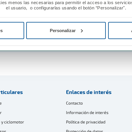
ies menos las necesarias para permitir el acceso a los servicios
el usuario, o configurarlas usando el botón “Personalizar".
es
Personalizar
de la última convocatoria
ticulares
Enlaces de interés
e
Contacto
r
Información de interés
 y ciclomotor
Política de privacidad
sos
Protección de datos