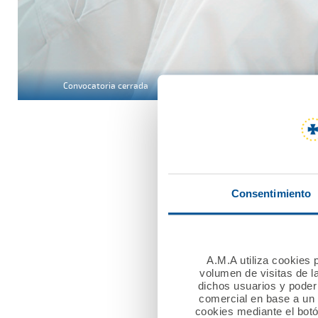
Convocatoria cerrada
La Fundación A.M.A. en l
QIR para químicos.
Consentimiento
XX ediciones cele
Más de 250.000 eu
A.M.A utiliza cookies p
volumen de visitas de l
dichos usuarios y poder 
comercial en base a un p
cookies mediante el bot