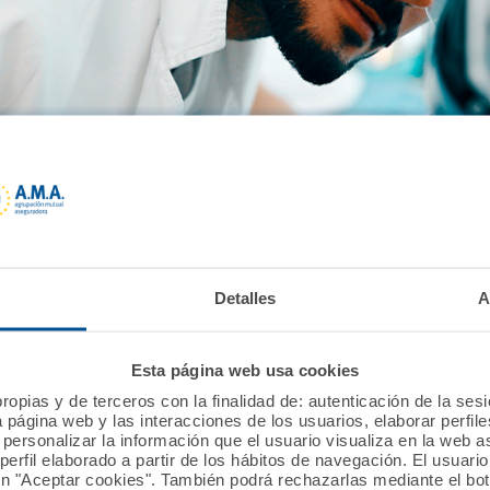
a convocatoria 2025/2026, concede becas para la prepa
Detalles
A
bradas
Esta página web usa cookies
ros destinados en becas en cada edición.
ropias y de terceros con la finalidad de: autenticación de la ses
a página web y las interacciones de los usuarios, elaborar perfi
personalizar la información que el usuario visualiza en la web 
erfil elaborado a partir de los hábitos de navegación. El usuari
ón "Aceptar cookies". También podrá rechazarlas mediante el bo