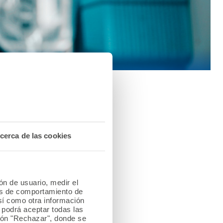
ración de los exámenes
cerca de las cookies
ión de usuario, medir el
les de comportamiento de
así como otra información
o podrá aceptar todas las
tón "Rechazar", donde se