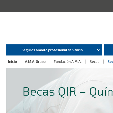
Seguros ámbito profesional sanitario
Inicio
A.M.A. Grupo
Fundación A.M.A.
Becas
Bec
Becas QIR – Quí