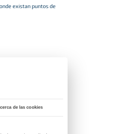
 donde existan puntos de
entilador y halógenos, si
ría.
lados).
cerca de las cookies
 Excepto ventanas Velux u