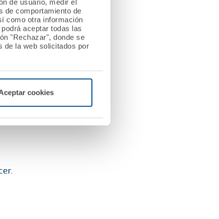
ión de usuario, medir el
les de comportamiento de
así como otra información
rozamiento). Excepto
o podrá aceptar todas las
tón "Rechazar", donde se
 de la web solicitados por
Aceptar cookies
cer.