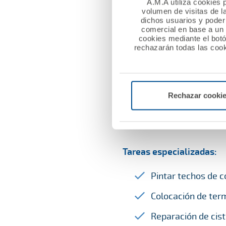
oscilo batientes.
A.M.A utiliza cookies p
volumen de visitas de l
dichos usuarios y poder 
Arreglo de puertas
comercial en base a un p
puertas blindadas 
cookies mediante el bot
rechazarán todas las cook
Tapado de pequeño
Ajuste de anclaje 
Colocación de prot
Rechazar cooki
Colocación de tapa
Tareas especializadas:
Pintar techos de 
Colocación de term
Reparación de cist