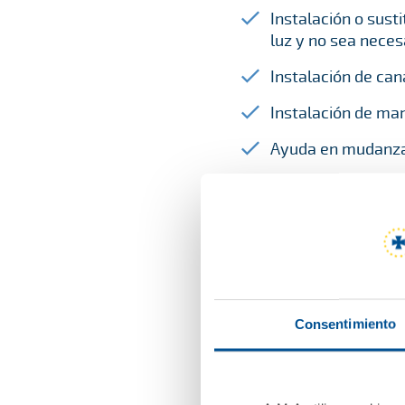
Instalación o sust
luz y no sea necesa
Instalación de can
Instalación de man
Ayuda en mudanza
Empaquetar.
Cambio e instalaci
no hay que manipula
Instalación de riel
Cambio y ajuste de
Consentimiento
Encolar sillas y m
Arreglo de ventana