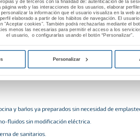
ropias y de terceros con la finalidad de: autenticación de la ses
a página web y las interacciones de los usuarios, elaborar perfi
personalizar la información que el usuario visualiza en la web 
 (bisagras, carriles en puertas correderas y lijado por 
erfil elaborado a partir de los hábitos de navegación. El usuari
o puertas eléctricas.
ón "Aceptar cookies". También podrá rechazarlas mediante el bo
ies menos las necesarias para permitir el acceso a los servicios
s agujeros en pared no alicatada.
el usuario, o configurarlas usando el botón “Personalizar".
de sanitarios.
ección de esquinas de pared.
es
Personalizar
s de sanitarios.
cocina y baños ya preparados sin necesidad de emplaste
o-fluidos sin modificación eléctrica.
erna de sanitarios.