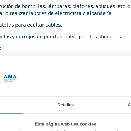
itución de bombillas, lámparas, plafones, apliques, etc.
rio realizar labores de electricista o albañilería.
aletas para ocultar cables.
illas y cerrojos en puertas, salvo puertas blindadas.
.
ón de puntos de luz, enchufes, interruptores, lámparas v
r cableado ni realizar labores de electricista o albañile
es, cortinas, visillos, estores y tendederos (salvo los anc
 grifería.
Detalles
A
esas.
Esta página web usa cookies
s (manillas, bisagras, sellado y lijado por rozamiento).