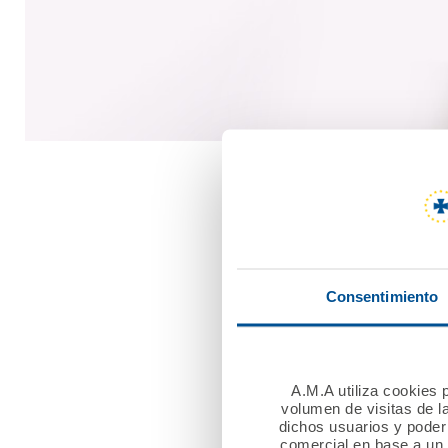
Premios Fu
Consentimiento
A.M.A utiliza cookies p
Mutualista solidar
volumen de visitas de l
dichos usuarios y poder 
comercial en base a un p