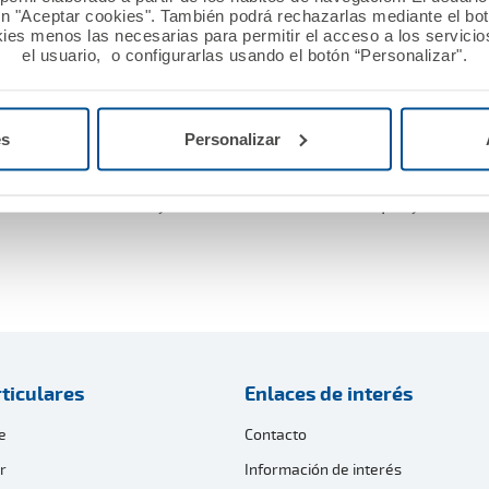
ón "Aceptar cookies". También podrá rechazarlas mediante el bo
Más información
ies menos las necesarias para permitir el acceso a los servicios
el usuario, o configurarlas usando el botón “Personalizar".
es
Personalizar
ta por los profesionales sanitarios desde el comienzo de
ios a los mutualistas y también de becas a los estudian
o de su formación y, además, colaborar con proyectos so
ticulares
Enlaces de interés
e
Contacto
r
Información de interés