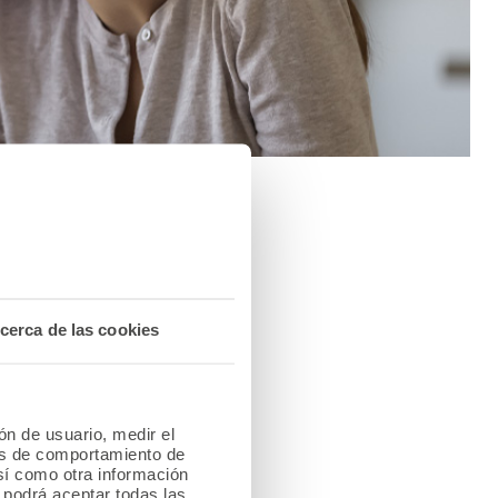
cerca de las cookies
ión de usuario, medir el
Premios científicos
les de comportamiento de
así como otra información
o podrá aceptar todas las