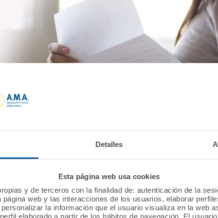
ndación A.M.A.
Detalles
A
Esta página web usa cookies
ropias y de terceros con la finalidad de: autenticación de la ses
io
Derecho sanitario
a página web y las interacciones de los usuarios, elaborar perfi
personalizar la información que el usuario visualiza en la web 
erfil elaborado a partir de los hábitos de navegación. El usuari