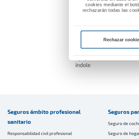
cookies mediante el bot
Más información
rechazarán todas las cook
Rechazar cooki
La Fundación A.M.A. apues
entrega una serie de prem
apoyarles en el desarroll
índole.
Seguros ámbito profesional
Seguros par
sanitario
Seguro de coch
Responsabilidad civil profesional
Seguro de hoga