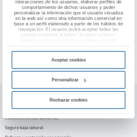
interacciones de los usuarios, elaborar perfiles de
comportamiento de dichos usuarios y poder
personalizar la información que el usuario visualiza
Por teléfono
en la web así como otra información comercial en
Horario de lunes a jueves
base a un perfil elaborado a partir de los hábitos de
de 8:00 a 14:30 horas y
navegación. El usuario podrá aceptar todas las
cookies mediante el botón "Aceptar cookies".
viernes de 8:00 a 15
También podrá rechazarlas mediante el botón
horas, excepto festivos
"Rechazar", donde se rechazarán todas las cookies
91 343 47 19
menos las necesarias para permitir el acceso a los
servicios de la web solicitados por el usuario, o
Aceptar cookies
configurarlas usando el botón “Personalizar".
¡Llámanos!
Personalizar
Seguros ámbito profesional sanitario
Rechazar cookies
Responsabilidad civil profesional
Establecimientos sanitarios
Seguro baja laboral