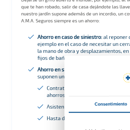
que te han robado; salir de casa dejándote las llave
nuestro jardín supone además de un incordio, un co
A.M.A. Seguros siempre es un ahorro:
Ahorro en caso de siniestro:
al reponer 
ejemplo en el caso de necesitar un cerr
la mano de obra y desplazamientos, en 
fijos de baños y cocinas, metacrilatos,
Ahorro en servicios:
Con servicios adici
suponen un ahorro por tener su seguro 
Contratación de reparadores (pintur
ahorros de hasta un 30%.
Consentimiento
Asistencia técnica de equipos inform
Hasta doce servicios de Protección j