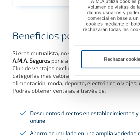
A.M.A utiliza cookies p
volumen de visitas de l
dichos usuarios y poder 
comercial en base a un p
cookies mediante el bot
rechazarán todas las cook
Beneficios por ser de A.M.A.
Si eres mutualista, no sólo tienes ventajas en tu s
Rechazar cooki
A.M.A. Seguros
pone a disposición de todos sus mu
Club de ventajas exclusivo donde encontrarán des
categorías más valoradas por los usuarios (tecnolo
alimentación, moda, deporte, electrónica o viajes, 
Podrás obtener ventajas a través de:
Descuentos directos en establecimientos 
online
Ahorro acumulado en una amplia variedad 