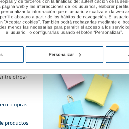
ropias y de terceros con la finalidad de: autenticación de la ses
a página web y las interacciones de los usuarios, elaborar perfi
personalizar la información que el usuario visualiza en la web 
erfil elaborado a partir de los hábitos de navegación. El usuari
ón "Aceptar cookies". También podrá rechazarlas mediante el bo
ies menos las necesarias para permitir el acceso a los servicios
el usuario, o configurarlas usando el botón “Personalizar".
eguro de hogar.
es
Personalizar
tualistas un
cuentos en las
gía,
entre otros)
y en compras
de productos