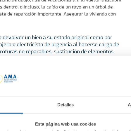
s dentro; o incluso, la caída de un rayo en un árbol de
ste de reparación importante. Asegurar la vivienda con
o devolver un bien a su estado original como por
ajero o electricista de urgencia al hacerse cargo de
roturas no reparables, sustitución de elementos
 etc…
onales no relacionados con un siniestro pero que
de hogar en A.M.A. Seguros:
a, albañilería, fontanería etc…) que suponen
Detalles
A
áticos o dispositivos electrónicos.
urídica.
Esta página web usa cookies