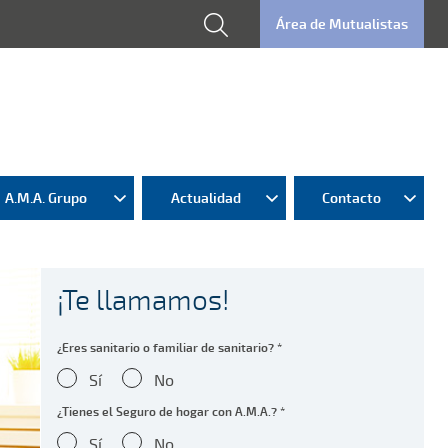
Área de Mutualistas
A.M.A. Grupo
Actualidad
Contacto
¡Te llamamos!
¿Eres sanitario o familiar de sanitario? *
Sí
No
¿Tienes el Seguro de hogar con A.M.A.? *
Sí
No