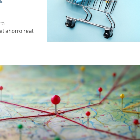
s
ra
el ahorro real