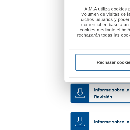
Informe sobre la
A.M.A utiliza cookies p
Revisión
volumen de visitas de l
dichos usuarios y poder 
comercial en base a un p
cookies mediante el bot
rechazarán todas las cook
Informe sobre la
Informe sobre la
Rechazar cooki
Revisión
Informe sobre la
Revisión
Informe sobre la