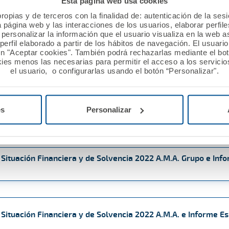
Esta página web usa cookies
 Situación Financiera y de Solvencia 2023 A.M.A. Grupo e Inf
ropias y de terceros con la finalidad de: autenticación de la ses
a página web y las interacciones de los usuarios, elaborar perfi
personalizar la información que el usuario visualiza en la web 
erfil elaborado a partir de los hábitos de navegación. El usuari
ón "Aceptar cookies". También podrá rechazarlas mediante el bo
ies menos las necesarias para permitir el acceso a los servicios
 Situación Financiera y de Solvencia 2023 A.M.A. e Informe Es
el usuario, o configurarlas usando el botón “Personalizar".
 Situación Financiera y de Solvencia 2023 AMA Vida e Informe
es
Personalizar
 Situación Financiera y de Solvencia 2022 A.M.A. Grupo e Inf
 Situación Financiera y de Solvencia 2022 A.M.A. e Informe Es