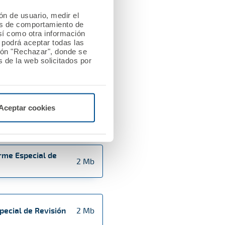
orme Especial de
3 Mb
ión de usuario, medir el
les de comportamiento de
así como otra información
o podrá aceptar todas las
tón "Rechazar", donde se
 de la web solicitados por
pecial de Revisión
4 Mb
 Especial de
Aceptar cookies
3 Mb
orme Especial de
2 Mb
pecial de Revisión
2 Mb