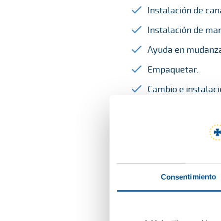
Instalación de can
Instalación de man
Ayuda en mudanza
Empaquetar.
Cambio e instalaci
manipular cableado 
Instalación de riel
Cambio de grifería
Encolar sillas y m
Consentimiento
Arreglo de ventana
oscilobatientes.
Arreglo de puertas