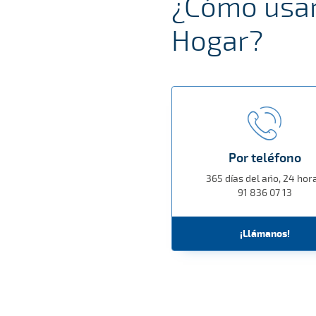
¿Cómo usar 
Hogar?
Por teléfono
365 días del año, 24 hor
91 836 07 13
¡Llámanos!