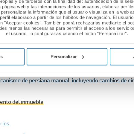
y eléctricas.
ropias y de terceros con la finalidad de: autenticación de la ses
a página web y las interacciones de los usuarios, elaborar perfi
personalizar la información que el usuario visualiza en la web 
erfil elaborado a partir de los hábitos de navegación. El usuari
ón "Aceptar cookies". También podrá rechazarlas mediante el bo
ies menos las necesarias para permitir el acceso a los servicios
el usuario, o configurarlas usando el botón “Personalizar".
cocina y baños ya preparados sin necesidad de emplaste
o-fluidos sin modificación eléctrica.
es
Personalizar
erna de sanitarios.
canismo de persiana manual, incluyendo cambios de cin
ento del inmueble
rios.