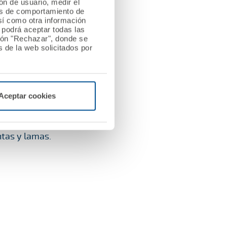
ión de usuario, medir el
les de comportamiento de
así como otra información
o podrá aceptar todas las
tón "Rechazar", donde se
 de la web solicitados por
cer.
Aceptar cookies
tas y lamas.