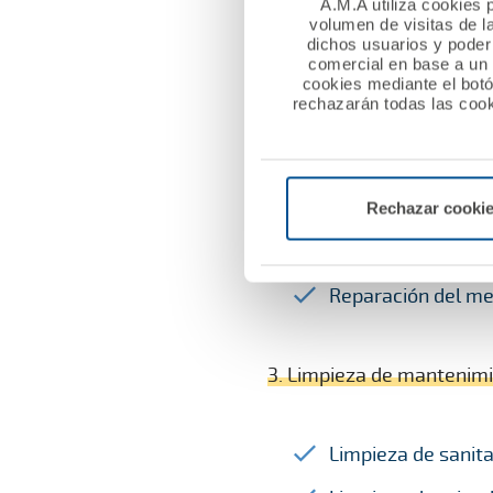
puertas blindadas 
A.M.A utiliza cookies p
volumen de visitas de l
dichos usuarios y poder 
comercial en base a un p
2. Tareas especializadas
cookies mediante el bot
rechazarán todas las cook
Pintar techos de 
Colocación de term
Rechazar cooki
Reparación de cist
Reparación del me
3. Limpieza de mantenimi
Limpieza de sanita