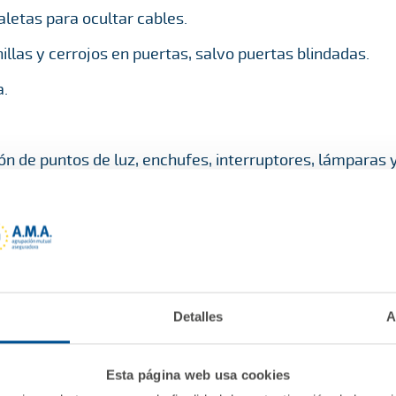
aletas para ocultar cables.
illas y cerrojos en puertas, salvo puertas blindadas.
.
ón de puntos de luz, enchufes, interruptores, lámparas 
ni realizar labores de electricista o albañilería.
es, cortinas, visillos, estores y tendederos.
.
esas.
Detalles
A
s (manillas, bisagras, sellado y lijado por rozamiento), 
Esta página web usa cookies
 (bisagras, carriles en puertas correderas y lijado por 