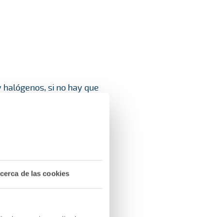
y halógenos, si no hay que
cerca de las cookies
salvo velux y
rozamiento). Excepto