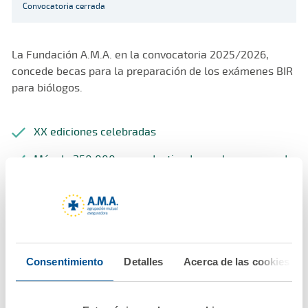
Convocatoria cerrada
La Fundación A.M.A. en la convocatoria 2025/2026,
concede becas para la preparación de los exámenes BIR
para biólogos.
XX ediciones celebradas
Más de 250.000 euros destinados en becas en cada
edición.
Bases
Consentimiento
Detalles
Acerca de las cookies
Descargar bases de la última
0 Mb
convocatoria