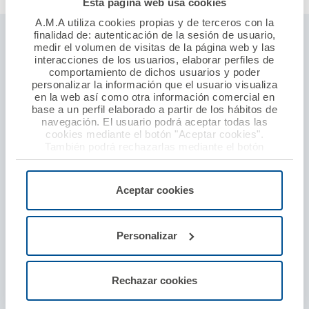
Esta página web usa cookies
A.M.A utiliza cookies propias y de terceros con la
finalidad de: autenticación de la sesión de usuario,
Seguros ámbito profesional sanitario
medir el volumen de visitas de la página web y las
interacciones de los usuarios, elaborar perfiles de
Responsabilidad civil profesional
comportamiento de dichos usuarios y poder
personalizar la información que el usuario visualiza
Establecimientos sanitarios
en la web así como otra información comercial en
base a un perfil elaborado a partir de los hábitos de
Seguro baja laboral
navegación. El usuario podrá aceptar todas las
Defensa y protección por agresión
cookies mediante el botón "Aceptar cookies".
También podrá rechazarlas mediante el botón
"Rechazar", donde se rechazarán todas las cookies
Seguros particulares
menos las necesarias para permitir el acceso a los
servicios de la web solicitados por el usuario, o
Aceptar cookies
Seguro de coche
configurarlas usando el botón “Personalizar".
Seguro de hogar
Personalizar
Seguro de moto y ciclomotor
Seguro de decesos
Rechazar cookies
Seguro de viajes
Seguro de accidentes