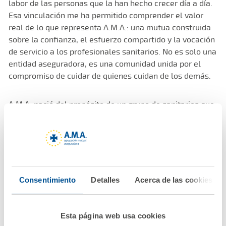
labor de las personas que la han hecho crecer día a día.
Esa vinculación me ha permitido comprender el valor
real de lo que representa A.M.A.: una mutua construida
sobre la confianza, el esfuerzo compartido y la vocación
de servicio a los profesionales sanitarios. No es solo una
entidad aseguradora, es una comunidad unida por el
compromiso de cuidar de quienes cuidan de los demás.
A.M.A. nació del propósito de un grupo de sanitarios que
quisieron proteger a los suyos en un momento en que
nadie más lo hacía. Esa vocación solidaria, que impulsó
su fundador, el Dr. Diego Murillo, sigue siendo el alma de
la entidad. A lo largo de seis décadas hemos
acompañado a generaciones de profesionales
sanitarios, ofreciendo protección, confianza y cercanía.
Consentimiento
Detalles
Acerca de las cookies
Hemos crecido junto a ellos, adaptándonos a los
cambios del sistema sanitario, a los nuevos riesgos de la
profesión y a sus necesidades personales y familiares.
Esta página web usa cookies