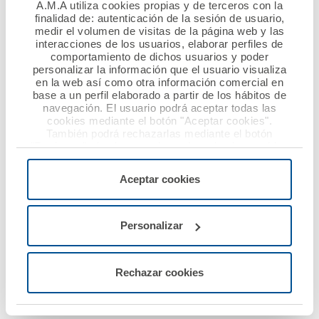
A.M.A utiliza cookies propias y de terceros con la
finalidad de: autenticación de la sesión de usuario,
Queremos seguir siendo una mutua innovadora y
medir el volumen de visitas de la página web y las
eficiente, capaz de responder a los desafíos de un
interacciones de los usuarios, elaborar perfiles de
entorno cambiante sin perder la esencia que nos define:
comportamiento de dichos usuarios y poder
personalizar la información que el usuario visualiza
la cercanía y la humanidad en el trato. Continuaremos
en la web así como otra información comercial en
impulsando la transformación digital de nuestros
base a un perfil elaborado a partir de los hábitos de
servicios y el desarrollo de nuevos productos, todo ello
navegación. El usuario podrá aceptar todas las
cookies mediante el botón "Aceptar cookies".
con la mirada puesta en las necesidades reales de los
También podrá rechazarlas mediante el botón
profesionales sanitarios.
"Rechazar", donde se rechazarán todas las cookies
menos las necesarias para permitir el acceso a los
servicios de la web solicitados por el usuario, o
Aceptar cookies
Agradezco al Consejo de Administración la confianza
configurarlas usando el botón “Personalizar".
depositada y, de manera especial, a quienes me
precedieron en esta responsabilidad, por su visión y su
Personalizar
dedicación a la consolidación de A.M.A. en las últimas
décadas. Su trabajo ha hecho posible que hoy seamos
una entidad sólida, reconocida y con un profundo arraigo
Rechazar cookies
en el colectivo sanitario.