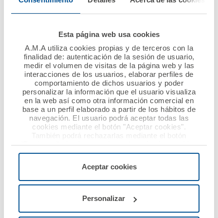
Esta página web usa cookies
A.M.A utiliza cookies propias y de terceros con la
finalidad de: autenticación de la sesión de usuario,
medir el volumen de visitas de la página web y las
interacciones de los usuarios, elaborar perfiles de
comportamiento de dichos usuarios y poder
personalizar la información que el usuario visualiza
en la web así como otra información comercial en
base a un perfil elaborado a partir de los hábitos de
navegación. El usuario podrá aceptar todas las
cookies mediante el botón "Aceptar cookies".
También podrá rechazarlas mediante el botón
"Rechazar", donde se rechazarán todas las cookies
Pueden participar en esta edición del Premio proyectos a
menos las necesarias para permitir el acceso a los
servicios de la web solicitados por el usuario, o
favor de colectivos en riesgo de exclusión social y que
Aceptar cookies
configurarlas usando el botón “Personalizar".
incluyan actividades relacionadas con el cuidado de la
salud, la prevención de enfermedades o la promoción de
hábitos de vida saludables.
Personalizar