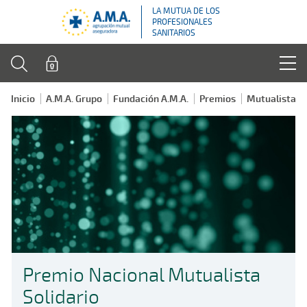
LA MUTUA DE LOS
PROFESIONALES
SANITARIOS
Inicio
A.M.A. Grupo
Fundación A.M.A.
Premios
Mutualista so
Premio Nacional Mutualista
Solidario